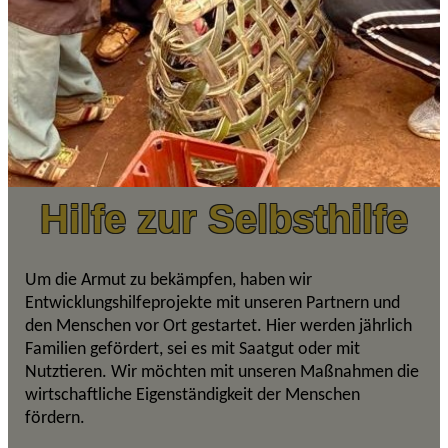
Hilfe zur Selbsthilfe
Um die Armut zu bekämpfen, haben wir
Entwicklungshilfeprojekte mit unseren Partnern und
den Menschen vor Ort gestartet. Hier werden jährlich
Familien gefördert, sei es mit Saatgut oder mit
Nutztieren. Wir möchten mit unseren Maßnahmen die
wirtschaftliche Eigenständigkeit der Menschen
fördern.